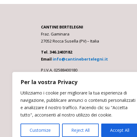
CANTINE BERTELEGNI
Fraz. Gaminara
27052 Rocca Susella (PV) – Italia
Tel. 346.2403182
Email
info@cantinebertelegni.it
P.I.V.A. 02588400180
Per la vostra Privacy
Utilizziamo i cookie per migliorare la tua esperienza di
Condizioni di vendita
navigazione, pubblicare annunci o contenuti personalizzati
Privacy Policy
e analizzare il nostro traffico. Facendo clic su "Accetta
Cookie Policy
tutto", acconsenti al nostro utilizzo dei cookie.
Customize
Reject All
Accept All