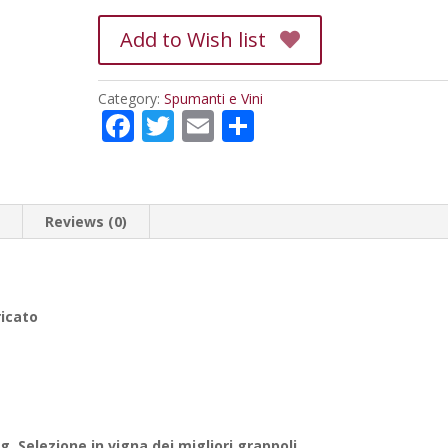
Add to Wish list
Category:
Spumanti e Vini
F
T
E
C
ac
w
m
o
e
itt
ai
n
b
er
l
di
n
Reviews (0)
o
vi
o
di
k
ricato
. Selezione in vigna dei migliori grappoli