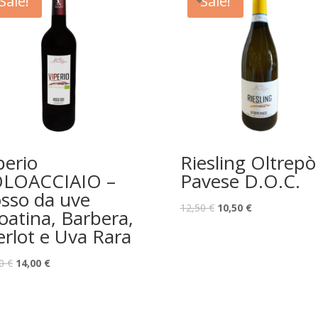
Sale!
Sale!
perio
Riesling Oltrepò
LOACCIAIO –
Pavese D.O.C.
sso da uve
12,50
€
10,50
€
oatina, Barbera,
rlot e Uva Rara
50
€
14,00
€