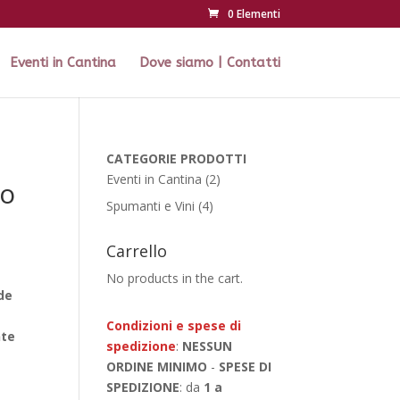
0 Elementi
Eventi in Cantina
Dove siamo | Contatti
CATEGORIE
PRODOTTI
2
Eventi in Cantina
2
to
products
4
Spumanti e Vini
4
products
Carrello
No products in the cart.
de
Condizioni e spese di
nte
spedizione
:
NESSUN
ORDINE MINIMO
-
SPESE DI
SPEDIZIONE
: da
1 a