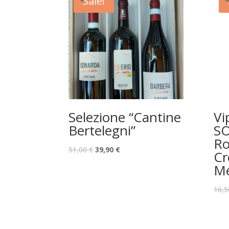
Sale!
Selezione “Cantine
Vi
Bertelegni”
SO
Ro
51,00
€
39,90
€
Cr
Me
16,