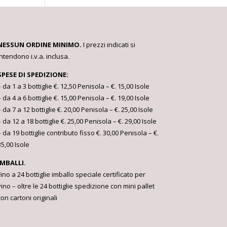
NESSUN ORDINE MINIMO.
I prezzi indicati si
intendono i.v.a. inclusa.
SPESE DI SPEDIZIONE:
– da 1 a 3 bottiglie €. 12,50 Penisola – €. 15,00 Isole
– da 4 a 6 bottiglie €. 15,00 Penisola – €. 19,00 Isole
– da 7 a 12 bottiglie €. 20,00 Penisola – €. 25,00 Isole
– da 12 a 18 bottiglie €. 25,00 Penisola – €. 29,00 Isole
– da 19 bottiglie contributo fisso €. 30,00 Penisola – €.
35,00 Isole
IMBALLI.
Fino a 24 bottiglie imballo speciale certificato per
vino – oltre le 24 bottiglie spedizione con mini pallet
con cartoni originali